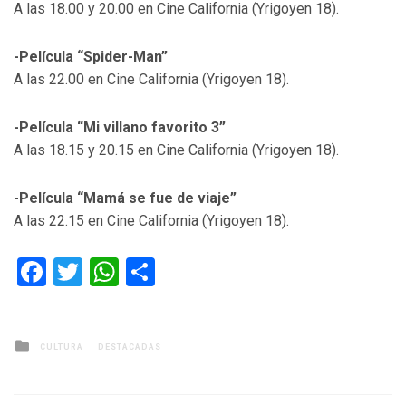
A las 18.00 y 20.00 en Cine California (Yrigoyen 18).
-Película “Spider-Man”
A las 22.00 en Cine California (Yrigoyen 18).
-Película “Mi villano favorito 3”
A las 18.15 y 20.15 en Cine California (Yrigoyen 18).
-Película “Mamá se fue de viaje”
A las 22.15 en Cine California (Yrigoyen 18).
Facebook
Twitter
WhatsApp
Compartir
Posted
CULTURA
DESTACADAS
in