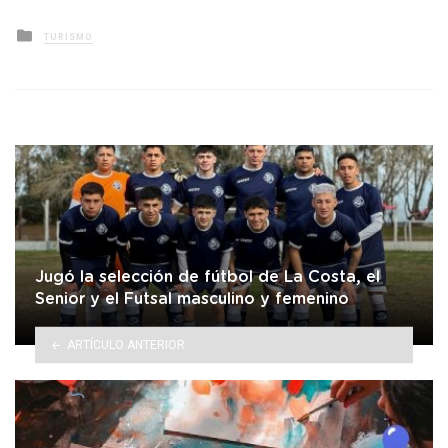
Posted
TURISMO
in
Jugó la selección de fútbol de La Costa, el
Senior y el Futsal masculino y femenino
ARTÍCULO ANTERIOR