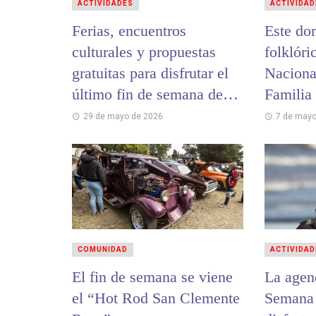
ACTIVIDADES
ACTIVIDAD
Ferias, encuentros
Este do
culturales y propuestas
folklóri
gratuitas para disfrutar el
Nacional
último fin de semana de
Familia
mayo en La Costa
29 de mayo de 2026
7 de mayo
COMUNIDAD
ACTIVIDAD
El fin de semana se viene
La agen
el “Hot Rod San Clemente
Semana 