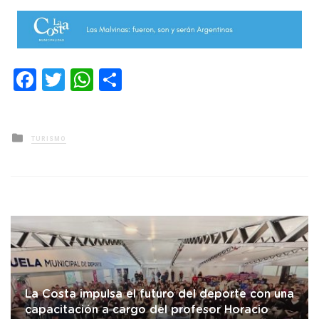
Facebook
Twitter
WhatsApp
Compartir
Posted
TURISMO
in
La Costa impulsa el futuro del deporte con una
capacitación a cargo del profesor Horacio