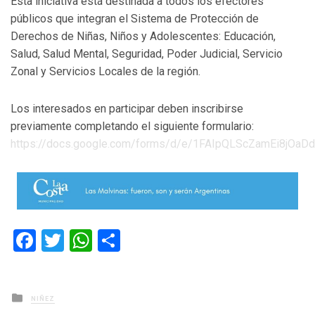
Esta iniciativa está destinada a todos los efectores
públicos que integran el Sistema de Protección de
Derechos de Niñas, Niños y Adolescentes: Educación,
Salud, Salud Mental, Seguridad, Poder Judicial, Servicio
Zonal y Servicios Locales de la región.
Los interesados en participar deben inscribirse
previamente completando el siguiente formulario:
https://docs.google.com/forms/d/e/1FAIpQLScZamEi8jOa
Facebook
Twitter
WhatsApp
Compartir
Posted
NIÑEZ
in