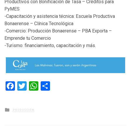
Productivos con Bonificación de Tasa – Créditos para
PyMES
-Capacitación y asistencia técnica: Escuela Productiva
Bonaerense – Clínica Tecnológica
-Comercio: Producción Bonaerense – PBA Exporta –
Emprende tu Comercio
-Turismo: financiamiento, capacitación y más.
Facebook
Twitter
WhatsApp
Compartir
Posted
PRODUCCIÓN
in