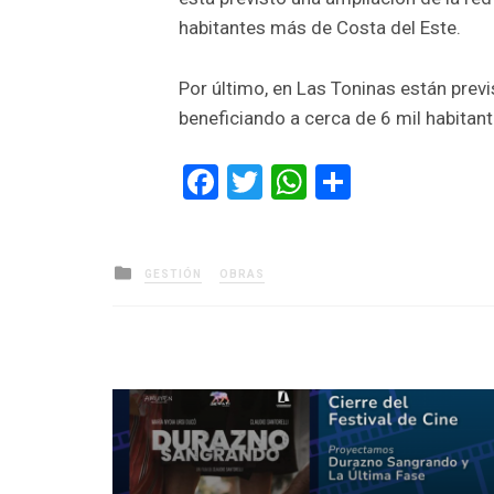
habitantes más de Costa del Este.
Por último, en Las Toninas están previ
beneficiando a cerca de 6 mil habitant
Facebook
Twitter
WhatsApp
Comparti
Posted
GESTIÓN
OBRAS
in