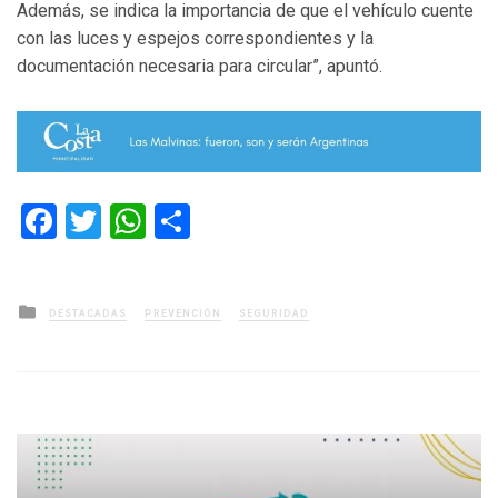
Además, se indica la importancia de que el vehículo cuente
con las luces y espejos correspondientes y la
documentación necesaria para circular”, apuntó.
Facebook
Twitter
WhatsApp
Compartir
Posted
DESTACADAS
PREVENCIÓN
SEGURIDAD
in