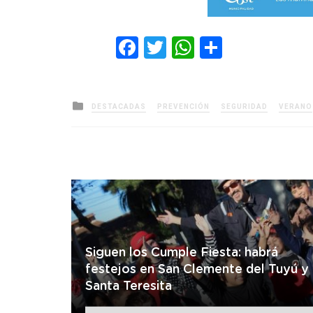
Facebook
Twitter
WhatsApp
Comparti
Posted
DESTACADAS
PREVENCIÓN
SEGURIDAD
VERANO
in
Siguen los Cumple Fiesta: habrá
festejos en San Clemente del Tuyú y
Santa Teresita