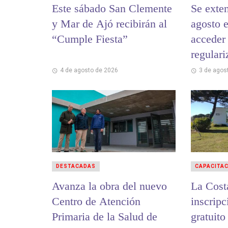
Este sábado San Clemente
Se exten
y Mar de Ajó recibirán al
agosto e
“Cumple Fiesta”
acceder 
regulari
municip
4 de agosto de 2026
3 de agos
DESTACADAS
CAPACITA
Avanza la obra del nuevo
La Cost
Centro de Atención
inscripc
Primaria de la Salud de
gratuit