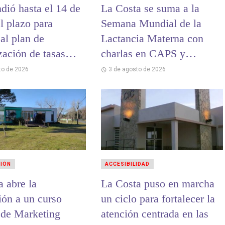
dió hasta el 14 de
La Costa se suma a la
l plazo para
Semana Mundial de la
al plan de
Lactancia Materna con
zación de tasas
charlas en CAPS y
ales
hospitales
to de 2026
3 de agosto de 2026
CIÓN
ACCESIBILIDAD
a abre la
La Costa puso en marcha
ión a un curso
un ciclo para fortalecer la
o de Marketing
atención centrada en las