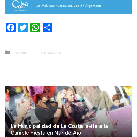
Facebook
Twitter
WhatsApp
Compartir
Posted
DESARROLLO
DESTACADAS
in
La Municipalidad de La Costa invita a la
Cumple Fiesta en Mar de Ajó