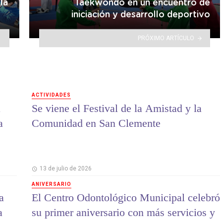
la
Taekwondo en un encuentro de
iniciación y desarrollo deportivo
PRÓXIMO ARTÍCULO
ACTIVIDADES
a
Se viene el Festival de la Amistad y la
a
Comunidad en San Clemente
13 de julio de 2026
ANIVERSARIO
a
El Centro Odontológico Municipal celebró
a
su primer aniversario con más servicios y