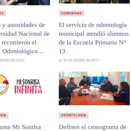
AS
COMUNIDAD
 y autoridades de
El servicio de odontología
ersidad Nacional de
municipal atendió alumnos
 recorrieron el
de la Escuela Primaria N°
l Odontológico
13
itario Municipal
iembre de 2022
30 de octubre de 2017
GÍA
ODONTOLOGÍA
rama Mi Sonrisa
Definen el cronograma de