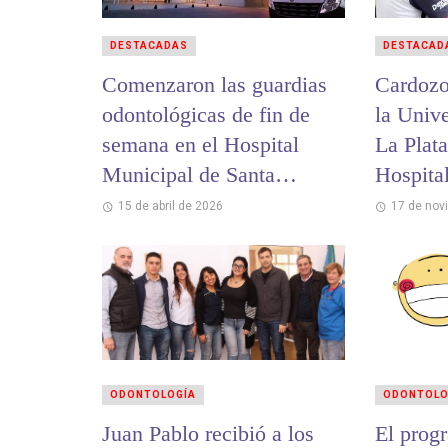
DESTACADAS
DESTACAD
Comenzaron las guardias
Cardozo
odontológicas de fin de
la Univ
semana en el Hospital
La Plata
Municipal de Santa
Hospita
Teresita
Univers
15 de abril de 2026
17 de nov
ODONTOLOGÍA
ODONTOLO
Juan Pablo recibió a los
El prog