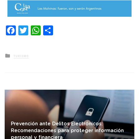
Facebook
Twitter
WhatsApp
Compartir
Posted
TURISMO
in
Prevención ante Delitos Electrónicos:
Recomendaciones para proteger información
personal y financiera