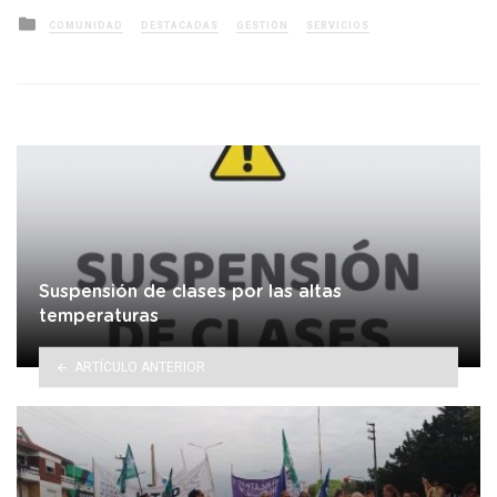
Posted
COMUNIDAD
DESTACADAS
GESTIÓN
SERVICIOS
in
Suspensión de clases por las altas
temperaturas
ARTÍCULO ANTERIOR