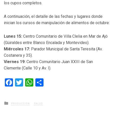
los cupos completos.
A continuación, el detalle de las fechas y lugares donde
inician los cursos de manipulación de alimentos de octubre:
Lunes 15:
Centro Comunitario de Villa Clelia en Mar de Ajó
(Güiraldes entre Blanco Encalada y Montevideo).
Miércoles 17:
Parador Municipal de Santa Teresita (Av.
Costanera y 35).
Viernes 19:
Centro Comunitario Juan XXIII de San
Clemente (Calle 10 y Av. I).
Facebook
Twitter
WhatsApp
Compartir
Posted
PRODUCCIÓN
SALUD
in