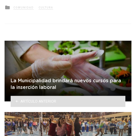
Posted
COMUNIDAD
CULTURA
in
La Municipalidad brindará nuevos cursos para
la inserción laboral
ARTÍCULO ANTERIOR