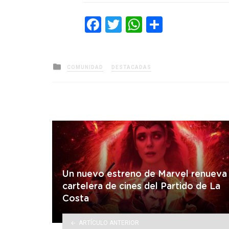
Facebook
Twitter
WhatsApp
Comparti
Posted
COMUNIDAD
DESTACADAS
in
Un nuevo estreno de Marvel renueva 
cartelera de cines del Partido de La
Costa
ARTÍCULO ANTERIOR