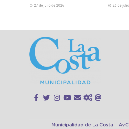
Bernardo
cultural
27 de julio de 2026
26 de juli
Municipalidad de La Costa – Av.