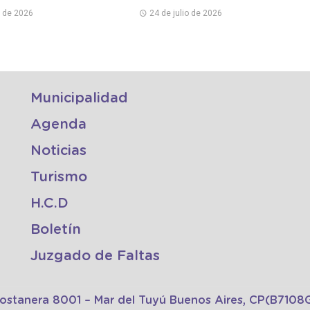
 de La Costa
o de 2026
24 de julio de 2026
Municipalidad
Agenda
Noticias
Turismo
H.C.D
Boletín
Juzgado de Faltas
Costanera 8001 – Mar del Tuyú Buenos Aires, CP(B710