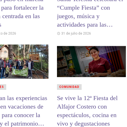
 para fortalecer la
“Cumple Fiesta” con
 centrada en las
juegos, música y
s
actividades para las
infancias
to de 2026
31 de julio de 2026
ES
COMUNIDAD
an las experiencias
Se vive la 12ª Fiesta del
 en vacaciones de
Alfajor Costero con
 para conocer la
espectáculos, cocina en
 y el patrimonio
vivo y degustaciones