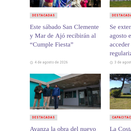
DESTACADAS
DESTACAD
Este sábado San Clemente
Se exten
y Mar de Ajó recibirán al
agosto e
“Cumple Fiesta”
acceder 
regulari
municip
4 de agosto de 2026
3 de agos
DESTACADAS
CAPACITA
Avanza la obra del nuevo
La Cost