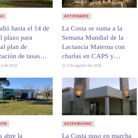
AS
ACTIVIDADES
dió hasta el 14 de
La Costa se suma a la
l plazo para
Semana Mundial de la
al plan de
Lactancia Materna con
zación de tasas
charlas en CAPS y
ales
hospitales
to de 2026
3 de agosto de 2026
CIÓN
ACCESIBILIDAD
a abre la
La Costa puso en marcha