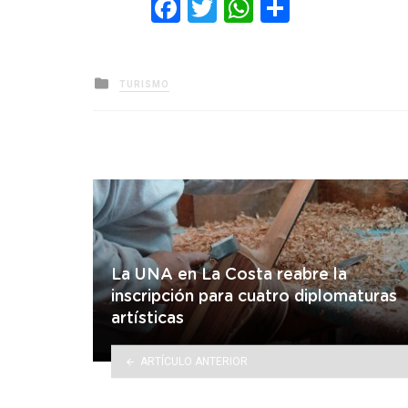
Facebook
Twitter
WhatsApp
Comparti
Posted
TURISMO
in
La UNA en La Costa reabre la
inscripción para cuatro diplomaturas
artísticas
ARTÍCULO ANTERIOR