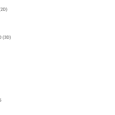
(2D)
)
0 (3D)
5