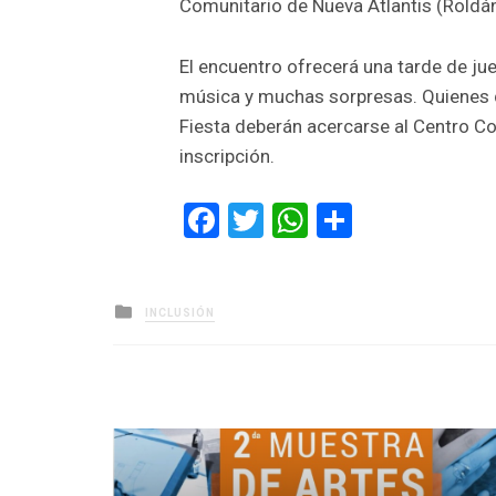
Comunitario de Nueva Atlantis (Roldá
El encuentro ofrecerá una tarde de jueg
música y muchas sorpresas. Quienes 
Fiesta deberán acercarse al Centro Co
inscripción.
Facebook
Twitter
WhatsApp
Comparti
Posted
INCLUSIÓN
in