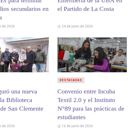
nEs para terminar
Enfermería de la UBA en
dios secundarios en
el Partido de La Costa
a
io de 2026
24 de junio de 2026
DESTACADAS
guró una nueva
Convenio entre Incuba
la Biblioteca
Textil 2.0 y el Instituto
 de San Clemente
N°89 para las prácticas de
estudiantes
io de 2026
16 de junio de 2026