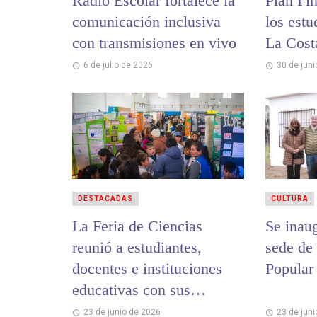
Radio Escolar fortalece la
Plan Fi
comunicación inclusiva
los estu
con transmisiones en vivo
La Cost
6 de julio de 2026
30 de jun
DESTACADAS
CULTURA
La Feria de Ciencias
Se inau
reunió a estudiantes,
sede de 
docentes e instituciones
Popular
educativas con sus
proyectos de investigación
23 de junio de 2026
23 de jun