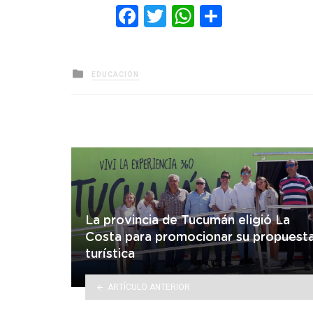
Facebook
Twitter
WhatsApp
Comparti
Posted
EDUCACIÓN
in
La provincia de Tucumán eligió La
Costa para promocionar su propuest
turística
ARTÍCULO ANTERIOR