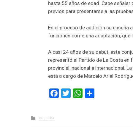
hasta 55 años de edad. Cabe señalar 
previos para presentarse a las pruebas
En el proceso de audición se enseña a 
funcionen como una adaptación, que lo
A casi 24 años de su debut, este conj
representó al Partido de La Costa en fe
provincial, nacional e internacional. L
está a cargo de Marcelo Ariel Rodrígu
Facebook
Twitter
WhatsApp
Comparti
Posted
CULTURA
in