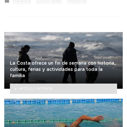
Posted
COMUNIDAD
CUIDADO ANIMAL
PREVENCIÓN
in
La Costa ofrece un fin de semana con historia,
cultura, ferias y actividades para toda la
familia
ARTÍCULO ANTERIOR