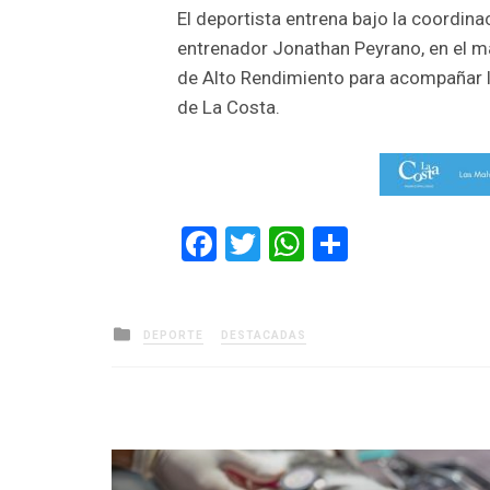
El deportista entrena bajo la coordinac
entrenador Jonathan Peyrano, en el ma
de Alto Rendimiento para acompañar la
de La Costa.
Facebook
Twitter
WhatsApp
Comparti
Posted
DEPORTE
DESTACADAS
in