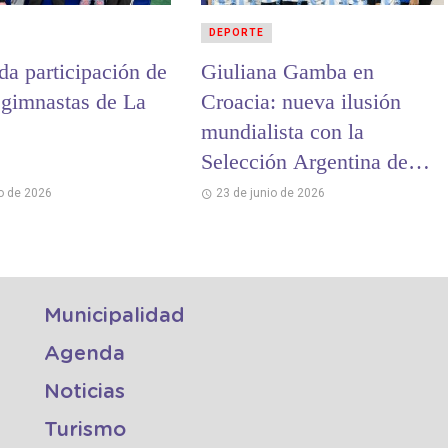
DEPORTE
da participación de
Giuliana Gamba en
 gimnastas de La
Croacia: nueva ilusión
mundialista con la
Selección Argentina de
Beach Handball
io de 2026
23 de junio de 2026
Municipalidad
Agenda
Noticias
Turismo