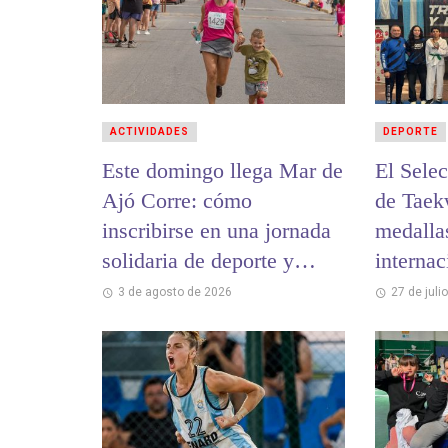
ACTIVIDADES
DEPORTE
Este domingo llega Mar de
El Sele
Ajó Corre: cómo
de Tae
inscribirse en una jornada
medalla
solidaria de deporte y
internac
encuentro
3 de agosto de 2026
27 de juli