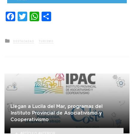
Facebook
Twitter
WhatsApp
Compartir
Posted
DESTACADAS
TURISMO
in
Llegan a Lucila del Mar, programas del
Instituto Provincial de Asociativismo y
Cooperativismo
ARTÍCULO ANTERIOR