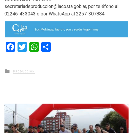
secretariadeproduccion@lacosta.gob.ar, por teléfono al
02246-433043 o por WhatsApp al 2257-307884.
Facebook
Twitter
WhatsApp
Compartir
Posted
PRODUCCIÓN
in