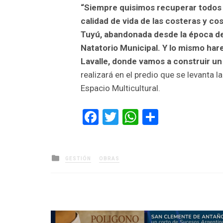
“Siempre quisimos recuperar todos l
calidad de vida de las costeras y co
Tuyú, abandonada desde la época de
Natatorio Municipal. Y lo mismo ha
Lavalle, donde vamos a construir u
realizará en el predio que se levanta l
Espacio Multicultural.
Facebook
Twitter
WhatsApp
Comparti
Posted
GESTIÓN
OBRAS
in