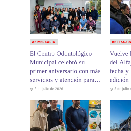
ANIVERSARIO
DESTACAD
El Centro Odontológico
Vuelve l
Municipal celebró su
del Alfa
primer aniversario con más
fecha y 
servicios y atención para la
edición
comunidad
8 de julio de 2026
8 de julio