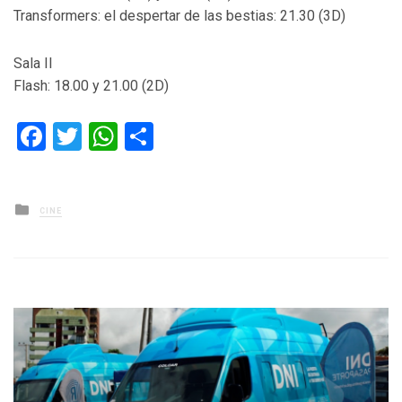
Transformers: el despertar de las bestias: 21.30 (3D)
Sala II
Flash: 18.00 y 21.00 (2D)
Facebook
Twitter
WhatsApp
Compartir
Posted
CINE
in