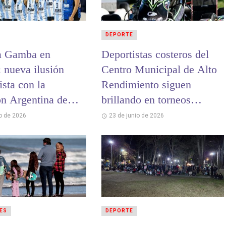
DEPORTE
a Gamba en
Deportistas costeros del
: nueva ilusión
Centro Municipal de Alto
sta con la
Rendimiento siguen
ón Argentina de
brillando en torneos
andball
nacionales e
io de 2026
23 de junio de 2026
internacionales
ES
DEPORTE