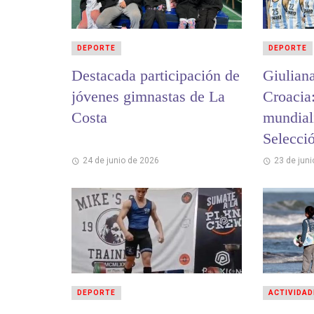
DEPORTE
DEPORTE
Destacada participación de
Giulian
jóvenes gimnastas de La
Croacia
Costa
mundiali
Selecci
Beach H
24 de junio de 2026
23 de jun
DEPORTE
ACTIVIDAD