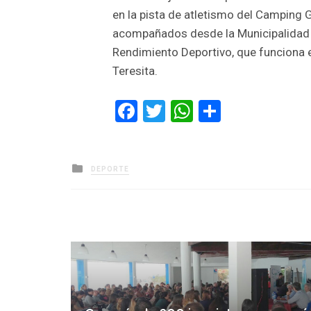
en la pista de atletismo del Camping G
acompañados desde la Municipalidad d
Rendimiento Deportivo, que funciona en
Teresita.
Facebook
Twitter
WhatsApp
Comparti
Posted
DEPORTE
in