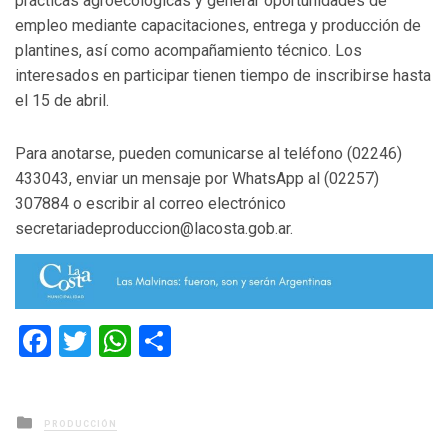
prácticas agroecológicas y generar oportunidades de
empleo mediante capacitaciones, entrega y producción de
plantines, así como acompañamiento técnico. Los
interesados en participar tienen tiempo de inscribirse hasta
el 15 de abril.
Para anotarse, pueden comunicarse al teléfono (02246)
433043, enviar un mensaje por WhatsApp al (02257)
307884 o escribir al correo electrónico
secretariadeproduccion@lacosta.gob.ar.
Facebook
Twitter
WhatsApp
Compartir
Posted
PRODUCCIÓN
in