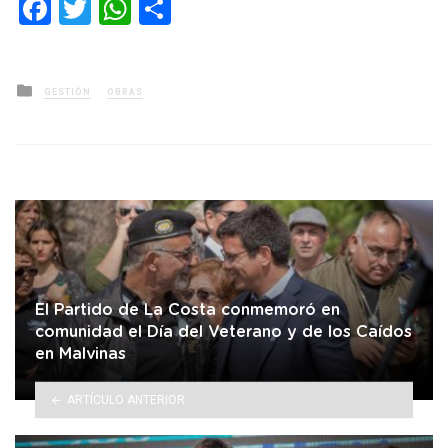
Facebook
Twitter
WhatsApp
Compartir
Posted
GESTIÓN
OBRAS
in
El Partido de La Costa conmemoró en
comunidad el Día del Veterano y de los Caídos
en Malvinas
ARTÍCULO ANTERIOR