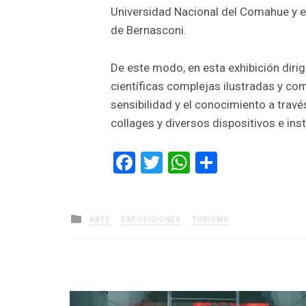
Universidad Nacional del Comahue y el
de Bernasconi.
De este modo, en esta exhibición diri
científicas complejas ilustradas y c
sensibilidad y el conocimiento a travé
collages y diversos dispositivos e ins
Facebook
Twitter
WhatsApp
Comparti
Posted
ARTE
EXPOSICIONES
TURISMO
in