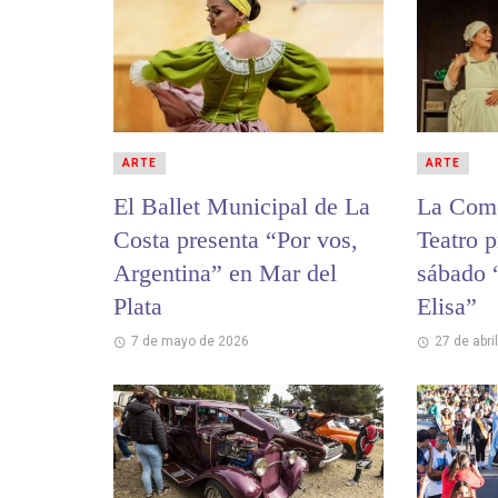
ARTE
ARTE
El Ballet Municipal de La
La Come
Costa presenta “Por vos,
Teatro p
Argentina” en Mar del
sábado 
Plata
Elisa”
7 de mayo de 2026
27 de abri