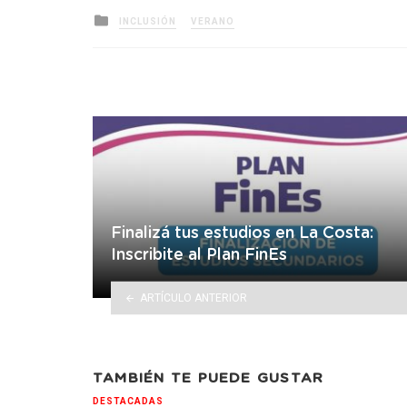
Posted
INCLUSIÓN
VERANO
in
Finalizá tus estudios en La Costa:
Inscribite al Plan FinEs
ARTÍCULO ANTERIOR
TAMBIÉN TE PUEDE GUSTAR
DESTACADAS