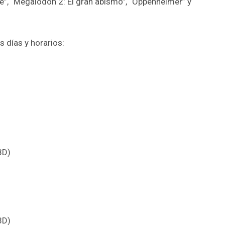
e”, “Megalodón 2: El gran abismo”, “Oppenheimer” y
s días y horarios:
3D)
3D)