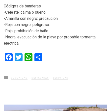
Códigos de banderas
-Celeste: calma o bueno.
-Amarilla con negro: precaución.
-Roja con negro: peligroso.
-Roja: prohibición de baño.
-Negra: evacuación de la playa por probable tormenta
eléctrica.
Facebook
Twitter
WhatsApp
Compartir
Posted
COMUNIDAD
DESTACADAS
SEGURIDAD
in