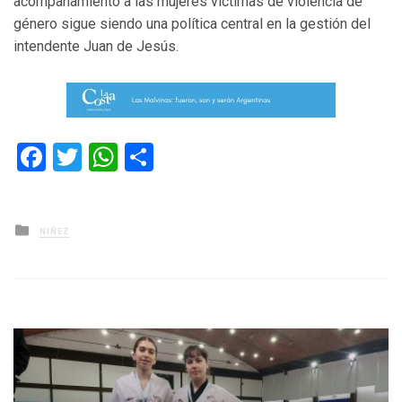
acompañamiento a las mujeres víctimas de violencia de
género sigue siendo una política central en la gestión del
intendente Juan de Jesús.
Facebook
Twitter
WhatsApp
Compartir
Posted
NIÑEZ
in