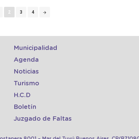
2
3
4
Municipalidad
Agenda
Noticias
Turismo
H.C.D
Boletín
Juzgado de Faltas
Costanera 8001 – Mar del Tuyú Buenos Aires, CP(B710