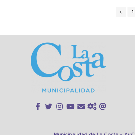
Puestos
1
de
navegación
Municipalidad de La Costa – Av.