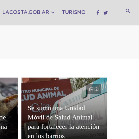
LACOSTA.GOB.AR
TURISMO
2
Se sumó una Unidad
 de
Móvil de Salud Animal
ona
para fortalecer la atención
en los barrios