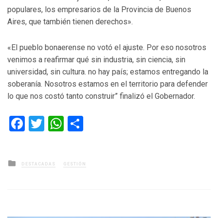
populares, los empresarios de la Provincia de Buenos
Aires, que también tienen derechos».
«El pueblo bonaerense no votó el ajuste. Por eso nosotros
venimos a reafirmar qué sin industria, sin ciencia, sin
universidad, sin cultura. no hay país; estamos entregando la
soberanía. Nosotros estamos en el territorio para defender
lo que nos costó tanto construir” finalizó el Gobernador.
Facebook
Twitter
WhatsApp
Compartir
Posted
DESTACADAS
GESTIÓN
in