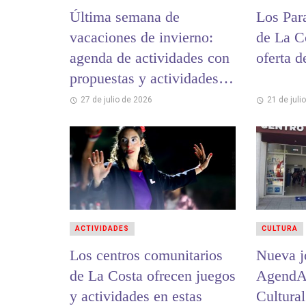
Última semana de
Los Par
vacaciones de invierno:
de La C
agenda de actividades con
oferta d
propuestas y actividades
para toda la familia
27 de julio de 2026
21 de juli
ACTIVIDADES
CULTURA
Los centros comunitarios
Nueva j
de La Costa ofrecen juegos
AgendAr
y actividades en estas
Cultura