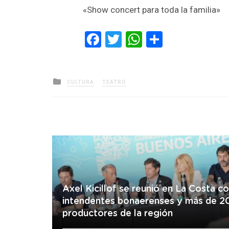
«Show concert para toda la familia»
Facebook
Twitter
WhatsApp
Comparti
Posted
CULTURA
TEATRO
in
Axel Kicillof se reunió en La Costa c
intendentes bonaerenses y más de 2
productores de la región