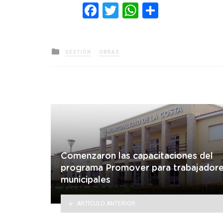
Facebook
Twitter
WhatsApp
Comparti
Posted
GESTIÓN
OBRAS
in
Comenzaron las capacitaciones del
programa Promover para trabajador
municipales
ARTÍCULO ANTERIOR