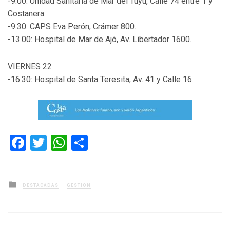
-9.00: Unidad Sanitaria de Mar del Tuyú, Calle 74 entre 1 y
Costanera.
-9.30: CAPS Eva Perón, Crámer 800.
-13.00: Hospital de Mar de Ajó, Av. Libertador 1600.
VIERNES 22
-16.30: Hospital de Santa Teresita, Av. 41 y Calle 16.
Facebook
Twitter
WhatsApp
Compartir
Posted
DESTACADAS
GESTIÓN
in