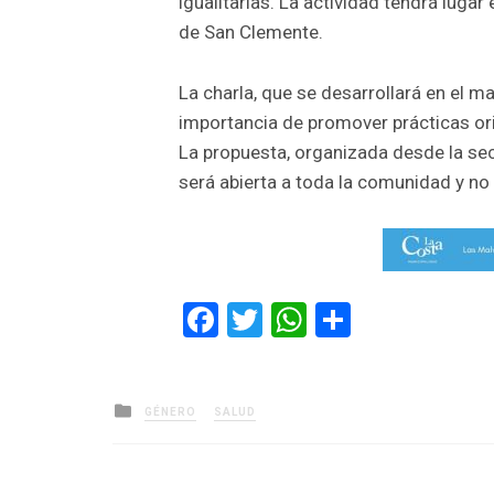
igualitarias. La actividad tendrá lugar 
de San Clemente.
La charla, que se desarrollará en el mar
importancia de promover prácticas ori
La propuesta, organizada desde la sec
será abierta a toda la comunidad y no 
Facebook
Twitter
WhatsApp
Comparti
Posted
GÉNERO
SALUD
in