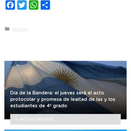
Facebook
Twitter
WhatsApp
Compartir
Posted
TALLERES
in
Día de la Bandera: el jueves será el acto
protocolar y promesa de lealtad de las y los
estudiantes de 4º grado
ARTÍCULO ANTERIOR