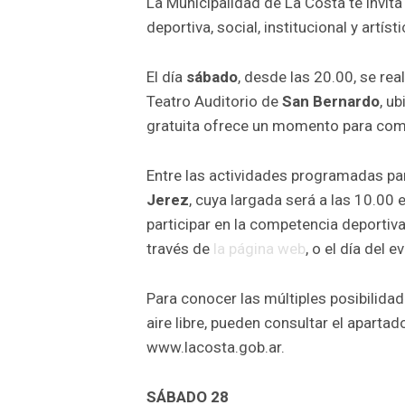
La Municipalidad de La Costa te invita 
deportiva, social, institucional y artísti
El día
sábado
, desde las 20.00, se rea
Teatro Auditorio de
San Bernardo
, u
gratuita ofrece un momento para compa
Entre las actividades programadas pa
Jerez
, cuya largada será a las 10.00 e
participar en la competencia deportiva
través de
la página web
, o el día del e
Para conocer las múltiples posibilidad
aire libre, pueden consultar el apartado
www.lacosta.gob.ar.
SÁBADO 28