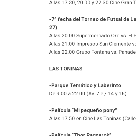
A las 17.30, 20.00 y 22.30 Cine Gran T
-7ª fecha del Torneo de Futsal de La
27)
A las 20.00 Supermercado Oro vs. El P
A las 21.00 Impresos San Clemente vs
A las 22.00 Grupo Fontana vs. Panade
LAS TONINAS
-Parque Temático y Laberinto
De 9.00 a 22.00 (Av. 7 e / 14 y 16).
-Película “Mi pequeño pony”
A las 17.50 en Cine Las Toninas (Calle
-Película “Thor Ragnarok”