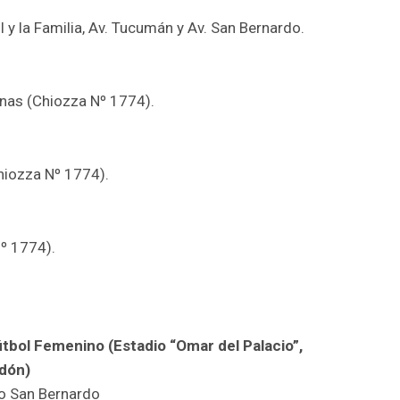
ol y la Familia, Av. Tucumán y Av. San Bernardo.
enas (Chiozza Nº 1774).
hiozza Nº 1774).
Nº 1774).
tbol Femenino (Estadio “Omar del Palacio”,
edón)
o San Bernardo