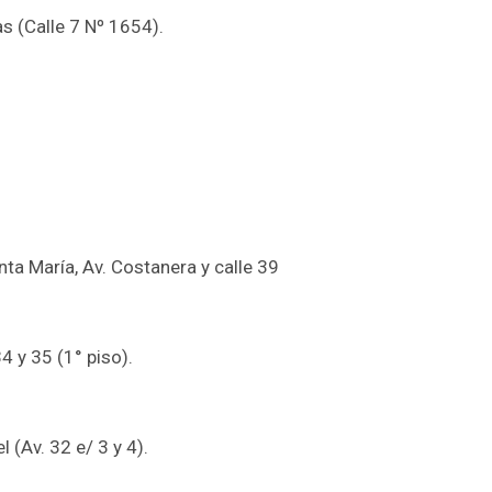
s (Calle 7 Nº 1654).
.
nta María, Av. Costanera y calle 39
4 y 35 (1° piso).
 (Av. 32 e/ 3 y 4).