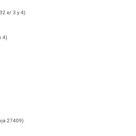
32 e/ 3 y 4).
 4).
oja 27409).