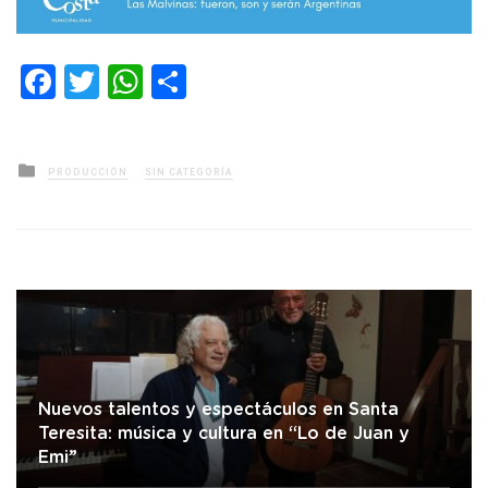
Facebook
Twitter
WhatsApp
Compartir
Posted
PRODUCCIÓN
SIN CATEGORÍA
in
Nuevos talentos y espectáculos en Santa
Teresita: música y cultura en “Lo de Juan y
Emi”