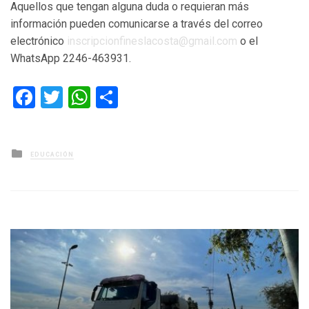
Aquellos que tengan alguna duda o requieran más
información pueden comunicarse a través del correo
electrónico
inscripcionfineslacosta@gmail.
com
o el
WhatsApp 2246-463931.
Facebook
Twitter
WhatsApp
Compartir
Posted
EDUCACIÓN
in