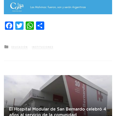
Facebook
Twitter
WhatsApp
Compartir
Posted
EDUCACIÓN
INSTITUCIONES
in
El Hospital Modular de San Bernardo celebró 4
años al servicio de la comunidad