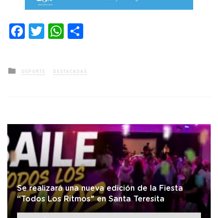
Facebook
Twitter
WhatsApp
Compartir
Posted
DEPORTE
DESTACADAS
in
Se realizará una nueva edición de la Fiesta
“Todos Los Ritmos” en Santa Teresita