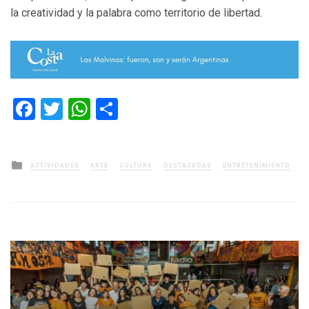
la creatividad y la palabra como territorio de libertad.
Facebook
Twitter
WhatsApp
Compartir
Posted
ACTIVIDADES
ARTE
CULTURA
DESTACADAS
ENTRETENIMIENTO
in