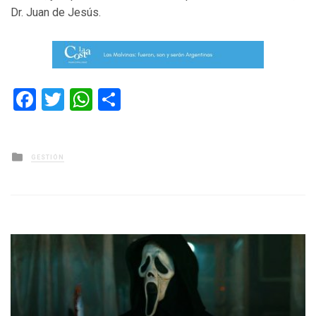
Dr. Juan de Jesús.
Facebook
Twitter
WhatsApp
Compartir
Posted
GESTIÓN
in